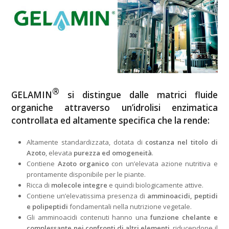
®
GELAMIN
si distingue dalle matrici fluide
organiche attraverso un’idrolisi enzimatica
controllata ed altamente specifica che la rende:
Altamente standardizzata, dotata di
costanza nel titolo di
Azoto
, elevata
purezza ed omogeneità
.
Contiene
Azoto organico
con un’elevata azione nutritiva e
prontamente disponibile per le piante.
Ricca di
molecole integre
e quindi biologicamente attive.
Contiene un’elevatissima presenza di
amminoacidi, peptidi
e polipeptidi
fondamentali nella nutrizione vegetale.
Gli amminoacidi contenuti hanno una
funzione chelante e
complessante nei confronti di altri elementi
, riducendone il