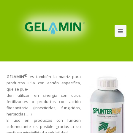
®
GELAMIN
es también la matriz para
productos ILSA con acción específica,
que se pue-
den utilizan en sinergia con otros
fertilizantes o productos con acción
fitosanitaria (insecticidas, fungicidas,
herbicidas, …).
El uso en productos con función
coformulante es posible gracias a su
perfecta miscibilidad y solubilidad.