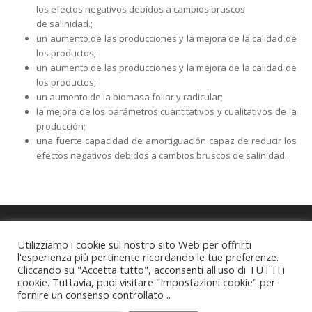
los efectos negativos debidos a cambios bruscos
de salinidad.;
un aumento de las producciones y la mejora de la calidad de
los productos;
un aumento de las producciones y la mejora de la calidad de
los productos;
un aumento de la biomasa foliar y radicular;
la mejora de los parámetros cuantitativos y cualitativos de la
producción;
una fuerte capacidad de amortiguación capaz de reducir los
efectos negativos debidos a cambios bruscos de salinidad.
Utilizziamo i cookie sul nostro sito Web per offrirti
Copyright
ILSA S.p.A. sole-shareholder Company subject to the
l'esperienza più pertinente ricordando le tue preferenze.
direction and coordination of
J.M. HUBER CORPORATION
Cliccando su "Accetta tutto", acconsenti all'uso di TUTTI i
Via Quinta Strada, 28 - 36071 - Arzignano (VI) Italia
cookie. Tuttavia, puoi visitare "Impostazioni cookie" per
Sede legale: Via Roveggia, 31 - 37136 Verona Tel. +39 0444 452020 -
fornire un consenso controllato ..
Fax +39 0444 456864