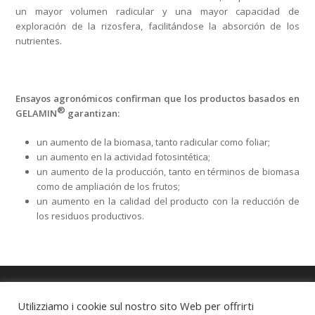
un mayor volumen radicular y una mayor capacidad de
exploración de la rizosfera, facilitándose la absorción de los
nutrientes.
Ensayos agronómicos confirman que los productos basados en
®
GELAMIN
garantizan:
un aumento de la biomasa, tanto radicular como foliar;
un aumento en la actividad fotosintética;
un aumento de la producción, tanto en términos de biomasa
como de ampliación de los frutos;
un aumento en la calidad del producto con la reducción de
los residuos productivos.
Utilizziamo i cookie sul nostro sito Web per offrirti
Copyright
ILSA S.p.A. sole-shareholder Company subject to the