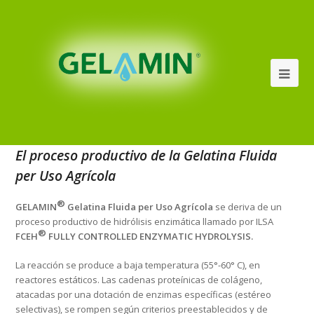
El proceso productivo de la Gelatina Fluida
per Uso Agrícola
®
GELAMIN
Gelatina Fluida per Uso Agrícola
se deriva de un
proceso productivo de hidrólisis enzimática llamado por ILSA
®
FCEH
FULLY CONTROLLED ENZYMATIC HYDROLYSIS.
La reacción se produce a baja temperatura (55°-60° C), en
reactores estáticos. Las cadenas proteínicas de colágeno,
atacadas por una dotación de enzimas específicas (estéreo
selectivas), se rompen según criterios preestablecidos y de